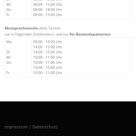
Mi
08:00 - 15:00 Uhr
Do
08:00 - 18:00 Uhr
Fr
08:00 - 13:00 Uhr
Akutsprechstunde
ohne Termin
nur in folgenden Zeitfenstern, und nur
für Bestandspatienten
:
Mo
09:00 - 10:00 Uhr
14:00 - 15:00 Uhr
Di
14:00 - 15:00 Uhr
Mi
10:00 - 11:00 Uhr
Do
10:00 - 11:00 Uhr
14:00 - 15:00 Uhr
Fr
10:00 - 11:00 Uhr
Impressum | Datenschutz