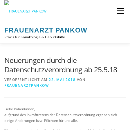
Zum
Inhalt
Menü
springen
FRAUENARZT PANKOW
Praxis für Gynäkologie & Geburtshilfe
AKTUELLES
ONLINE TERMIN
PRAXIS
Neuerungen durch die
Datenschutzverordnung ab 25.5.18
LEISTUNGEN
DOWNLOADS
KONTAKT
VERÖFFENTLICHT AM
22. MAI 2018
VON
FRAUENARZTPANKOW
Liebe Patientinnen,
aufgrund des Inkrafttretens der Datenschutzverordnung ergeben sich
einige Änderungen bzw. Pflichten für uns alle.