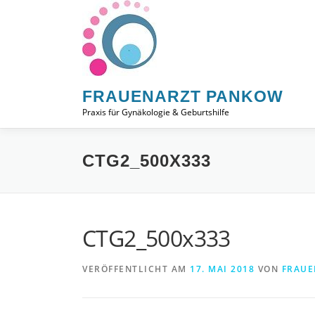
Zum
Inhalt
springen
FRAUENARZT PANKOW
Praxis für Gynäkologie & Geburtshilfe
CTG2_500X333
CTG2_500x333
VERÖFFENTLICHT AM
17. MAI 2018
VON
FRAU