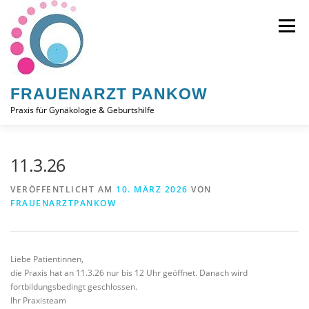
Zum
Inhalt
Menü
springen
FRAUENARZT PANKOW
Praxis für Gynäkologie & Geburtshilfe
AKTUELLES
ONLINE TERMIN
PRAXIS
11.3.26
VERÖFFENTLICHT AM
10. MÄRZ 2026
VON
FRAUENARZTPANKOW
LEISTUNGEN
DOWNLOADS
KONTAKT
Liebe Patientinnen,
die Praxis hat an 11.3.26 nur bis 12 Uhr geöffnet. Danach wird
fortbildungsbedingt geschlossen.
Ihr Praxisteam